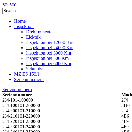
SR 500
Home
Inspektion
Drehmomente
Elektrik
Inspektion bei 12000 Km
Inspektion bei 24000 Km
Inspektion bei 3000 Km
Inspektion bei 500 Km
Inspektion bei 6000 Km
Schrauben
MZ ES 150/1
Seriennummern
Seriennummern
Seriennummer
Mode
2J4-101-100000
2J4
2J4-100101-200000
3H0
2J4-200101-210000
2J4
2J4-210101-220000
4E6
2J4-220101-230000
4F9
2J4-230101-240000
4F9
2J4-240101-250000
4E6