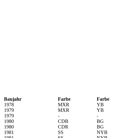
Baujahr
Farbe
Farbe
1978
MXR
YB
1979
MXR
YB
1979
-
-
1980
CDB
BG
1980
CDR
BG
1981
SS
NYB
1981
SS
NYB