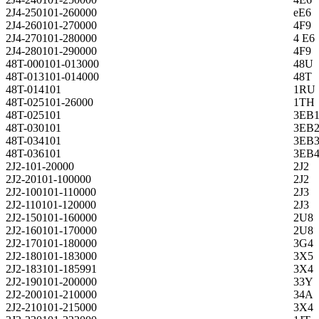
2J4-250101-260000
eE6
2J4-260101-270000
4F9
2J4-270101-280000
4 E6
2J4-280101-290000
4F9
48T-000101-013000
48U
48T-013101-014000
48T
48T-014101
1RU
48T-025101-26000
1TH
48T-025101
3EB
48T-030101
3EB
48T-034101
3EB
48T-036101
3EB
2J2-101-20000
2J2
2J2-20101-100000
2J2
2J2-100101-110000
2J3
2J2-110101-120000
2J3
2J2-150101-160000
2U8
2J2-160101-170000
2U8
2J2-170101-180000
3G4
2J2-180101-183000
3X5
2J2-183101-185991
3X4
2J2-190101-200000
33Y
2J2-200101-210000
34A
2J2-210101-215000
3X4